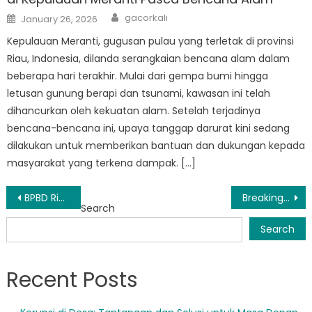
Author
Posted
gacorkali
January 26, 2026
on
Kepulauan Meranti, gugusan pulau yang terletak di provinsi
Riau, Indonesia, dilanda serangkaian bencana alam dalam
beberapa hari terakhir. Mulai dari gempa bumi hingga
letusan gunung berapi dan tsunami, kawasan ini telah
dihancurkan oleh kekuatan alam. Setelah terjadinya
bencana-bencana ini, upaya tanggap darurat kini sedang
dilakukan untuk memberikan bantuan dan dukungan kepada
masyarakat yang terkena dampak. […]
Post
BPBD Riau Meranti Ambil Tindakan Proaktif Demi Keamanan Masyarakat
Breaking News: Informasi Bencana Meranti Dirilis
Search
navigation
Search
Recent Posts