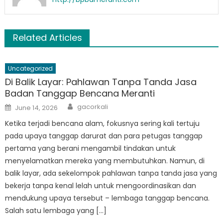
Related Articles
Uncategorized
Di Balik Layar: Pahlawan Tanpa Tanda Jasa
Badan Tanggap Bencana Meranti
Author
Posted
gacorkali
June 14, 2026
on
Ketika terjadi bencana alam, fokusnya sering kali tertuju
pada upaya tanggap darurat dan para petugas tanggap
pertama yang berani mengambil tindakan untuk
menyelamatkan mereka yang membutuhkan. Namun, di
balik layar, ada sekelompok pahlawan tanpa tanda jasa yang
bekerja tanpa kenal lelah untuk mengoordinasikan dan
mendukung upaya tersebut – lembaga tanggap bencana.
Salah satu lembaga yang […]