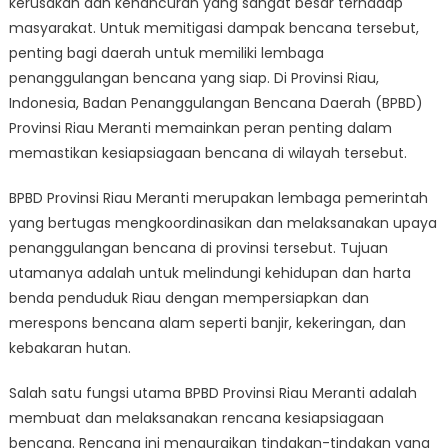
kerusakan dan kehancuran yang sangat besar terhadap
Meranti:
Ensuring
masyarakat. Untuk memitigasi dampak bencana tersebut,
Disaster
penting bagi daerah untuk memiliki lembaga
Preparednes
penanggulangan bencana yang siap. Di Provinsi Riau,
in
Indonesia, Badan Penanggulangan Bencana Daerah (BPBD)
the
Provinsi Riau Meranti memainkan peran penting dalam
Region
memastikan kesiapsiagaan bencana di wilayah tersebut.
BPBD Provinsi Riau Meranti merupakan lembaga pemerintah
yang bertugas mengkoordinasikan dan melaksanakan upaya
penanggulangan bencana di provinsi tersebut. Tujuan
utamanya adalah untuk melindungi kehidupan dan harta
benda penduduk Riau dengan mempersiapkan dan
merespons bencana alam seperti banjir, kekeringan, dan
kebakaran hutan.
Salah satu fungsi utama BPBD Provinsi Riau Meranti adalah
membuat dan melaksanakan rencana kesiapsiagaan
bencana. Rencana ini menguraikan tindakan-tindakan yang