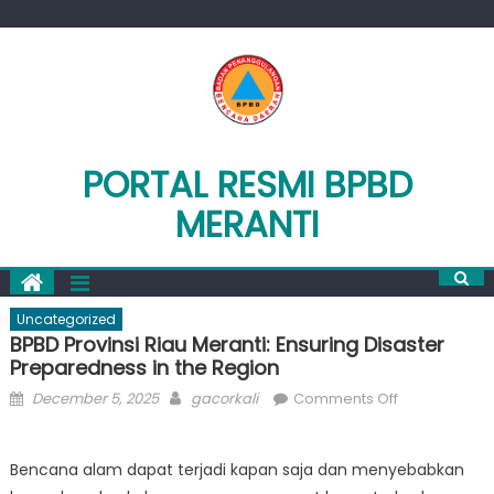
Skip
to
content
PORTAL RESMI BPBD
MERANTI
Uncategorized
BPBD Provinsi Riau Meranti: Ensuring Disaster
Preparedness in the Region
Posted
Author
on
December 5, 2025
gacorkali
Comments Off
on
BPBD
Provinsi
Bencana alam dapat terjadi kapan saja dan menyebabkan
Riau