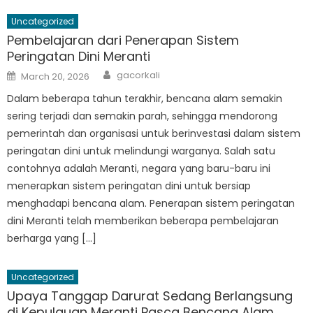
Uncategorized
Pembelajaran dari Penerapan Sistem
Peringatan Dini Meranti
Author
Posted
gacorkali
March 20, 2026
on
Dalam beberapa tahun terakhir, bencana alam semakin
sering terjadi dan semakin parah, sehingga mendorong
pemerintah dan organisasi untuk berinvestasi dalam sistem
peringatan dini untuk melindungi warganya. Salah satu
contohnya adalah Meranti, negara yang baru-baru ini
menerapkan sistem peringatan dini untuk bersiap
menghadapi bencana alam. Penerapan sistem peringatan
dini Meranti telah memberikan beberapa pembelajaran
berharga yang […]
Uncategorized
Upaya Tanggap Darurat Sedang Berlangsung
di Kepulauan Meranti Pasca Bencana Alam