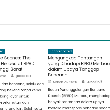
ed
Uncategorized
he Scenes: The
Mengungkap Tantangan
 Heroes of BPBD
yang Dihadapi BPBD Merbau
inggi Barat
dalam Upaya Tanggap
Bencana
Author
gacorkali
2026
Author
Posted
gacorkali
March 26, 2026
is dan bencana, selalu ada
on
Badan Penanggulangan Bencana
ang bekerja tanpa kenal
Daerah (BPBD) Merbau, menghadap
lakang layar untuk
banyak tantangan dalam upaya
keselamatan dan
mereka merespons bencana secar
an orang lain. Salah satu