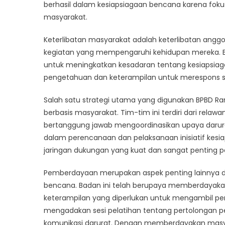
Kunc
berhasil dalam kesiapsiagaan bencana karena fok
Kebe
masyarakat.
BPB
Ran
Keterlibatan masyarakat adalah keterlibatan ang
dal
kegiatan yang mempengaruhi kehidupan mereka. BP
Siag
untuk meningkatkan kesadaran tentang kesiapsia
Ben
pengetahuan dan keterampilan untuk merespons seca
Salah satu strategi utama yang digunakan BPBD
berbasis masyarakat. Tim-tim ini terdiri dari rela
bertanggung jawab mengoordinasikan upaya darur
dalam perencanaan dan pelaksanaan inisiatif k
jaringan dukungan yang kuat dan sangat penting pad
Pemberdayaan merupakan aspek penting lainnya d
bencana. Badan ini telah berupaya memberdayak
keterampilan yang diperlukan untuk mengambil per
mengadakan sesi pelatihan tentang pertolongan p
komunikasi darurat. Dengan memberdayakan masya