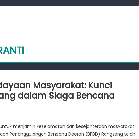
RANTI
dayaan Masyarakat: Kunci
sang dalam Siaga Bencana
rlibatan
 untuk menjamin keselamatan dan kesejahteraan masyarakat
berdayaan
adan Penanggulangan Bencana Daerah (BPBD) Rangsang telah
arakat: