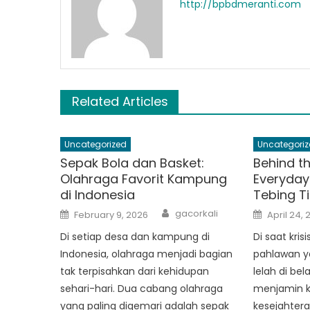
http://bpbdmeranti.com
Related Articles
Uncategorized
Uncategoriz
Sepak Bola dan Basket:
Behind t
Olahraga Favorit Kampung
Everyday
di Indonesia
Tebing T
Author
Posted
Posted
gacorkali
February 9, 2026
April 24, 
on
on
Di setiap desa dan kampung di
Di saat kris
Indonesia, olahraga menjadi bagian
pahlawan y
tak terpisahkan dari kehidupan
lelah di be
sehari-hari. Dua cabang olahraga
menjamin 
yang paling digemari adalah sepak
kesejahtera