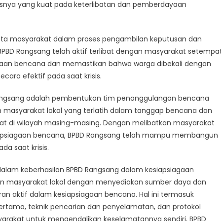
i
usnya yang kuat pada keterlibatan dan pemberdayaan
rhasilan
D
gsang
gota masyarakat dalam proses pengambilan keputusan dan
am
BD Rangsang telah aktif terlibat dengan masyarakat setempa
a
gaan bencana dan memastikan bahwa warga dibekali dengan
cana
ra efektif pada saat krisis.
 Rangsang adalah pembentukan tim penanggulangan bencana
wan masyarakat lokal yang terlatih dalam tanggap bencana dan
at di wilayah masing-masing. Dengan melibatkan masyarakat
esiapsiagaan bencana, BPBD Rangsang telah mampu membangun
a saat krisis.
alam keberhasilan BPBD Rangsang dalam kesiapsiagaan
an masyarakat lokal dengan menyediakan sumber daya dan
an aktif dalam kesiapsiagaan bencana. Hal ini termasuk
ertama, teknik pencarian dan penyelamatan, dan protokol
rakat untuk mengendalikan keselamatannya sendiri, BPBD