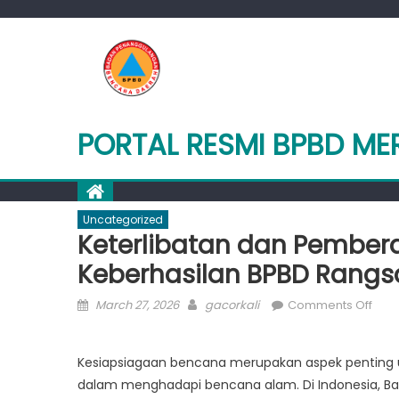
Skip
to
content
PORTAL RESMI BPBD ME
Uncategorized
Keterlibatan dan Pember
Keberhasilan BPBD Rang
Posted
Author
on
March 27, 2026
gacorkali
Comments Off
on
Kete
dan
Kesiapsiagaan bencana merupakan aspek penting
Pem
dalam menghadapi bencana alam. Di Indonesia, B
Masy