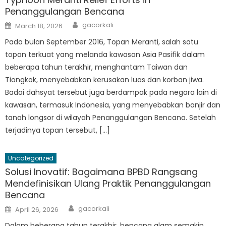
Penanggulangan Bencana
Author
Posted
gacorkali
March 18, 2026
on
Pada bulan September 2016, Topan Meranti, salah satu
topan terkuat yang melanda kawasan Asia Pasifik dalam
beberapa tahun terakhir, menghantam Taiwan dan
Tiongkok, menyebabkan kerusakan luas dan korban jiwa.
Badai dahsyat tersebut juga berdampak pada negara lain di
kawasan, termasuk Indonesia, yang menyebabkan banjir dan
tanah longsor di wilayah Penanggulangan Bencana. Setelah
terjadinya topan tersebut, […]
Uncategorized
Solusi Inovatif: Bagaimana BPBD Rangsang
Mendefinisikan Ulang Praktik Penanggulangan
Bencana
Author
Posted
gacorkali
April 26, 2026
on
Dalam beberapa tahun terakhir, bencana alam semakin