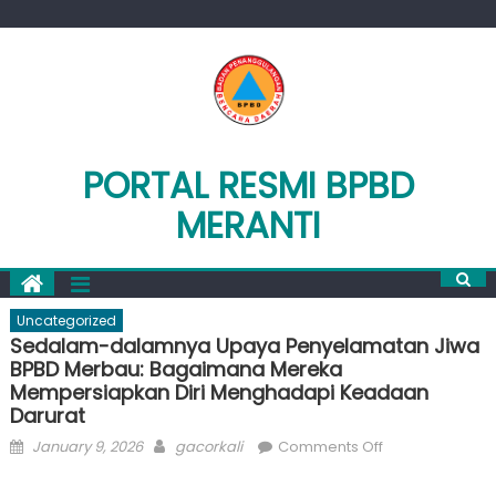
Skip
to
content
PORTAL RESMI BPBD
MERANTI
Uncategorized
Sedalam-dalamnya Upaya Penyelamatan Jiwa
BPBD Merbau: Bagaimana Mereka
Mempersiapkan Diri Menghadapi Keadaan
Darurat
Posted
Author
on
January 9, 2026
gacorkali
Comments Off
on
Sedalam-
dalamnya