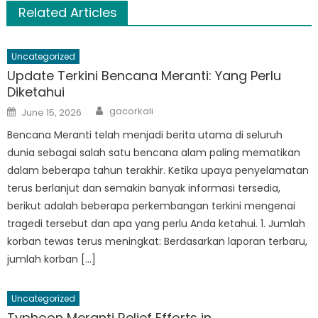
Related Articles
Uncategorized
Update Terkini Bencana Meranti: Yang Perlu
Diketahui
Author
Posted
gacorkali
June 15, 2026
on
Bencana Meranti telah menjadi berita utama di seluruh
dunia sebagai salah satu bencana alam paling mematikan
dalam beberapa tahun terakhir. Ketika upaya penyelamatan
terus berlanjut dan semakin banyak informasi tersedia,
berikut adalah beberapa perkembangan terkini mengenai
tragedi tersebut dan apa yang perlu Anda ketahui. 1. Jumlah
korban tewas terus meningkat: Berdasarkan laporan terbaru,
jumlah korban […]
Uncategorized
Typhoon Meranti Relief Efforts in