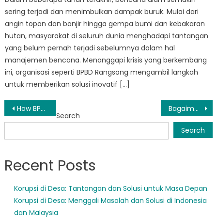
sering terjadi dan menimbulkan dampak buruk. Mulai dari
angin topan dan banjir hingga gempa bumi dan kebakaran
hutan, masyarakat di seluruh dunia menghadapi tantangan
yang belum pernah terjadi sebelumnya dalam hal
manajemen bencana. Menanggapi krisis yang berkembang
ini, organisasi seperti BPBD Rangsang mengambil langkah
untuk memberikan solusi inovatif […]
Post
How BPBD Tebing Tinggi Timur is Ensuring the Safety of Residents
Bagaimana BPBD Rangsang Memimpin dalam Upaya Tanggap Bencana dan Bantuan
Search
navigation
Search
Recent Posts
Korupsi di Desa: Tantangan dan Solusi untuk Masa Depan
Korupsi di Desa: Menggali Masalah dan Solusi di Indonesia
dan Malaysia