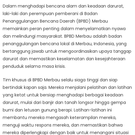
Dalam menghadapi bencana alam dan keadaan darurat,
Upaya
laki-laki dan perempuan pemberani di Badan
Penyelamatan
Jiwa
Penanggulangan Bencana Daerah (BPBD) Merbau
BPBD
memainkan peran penting dalam menyelamatkan nyawa
Merbau:
dan melindungi masyarakat. BPBD Merbau adalah badan
Bagaimana
penanggulangan bencana lokal di Merbau, Indonesia, yang
Mereka
bertanggung jawab untuk mengoordinasikan upaya tanggap
Mempersiapka
darurat dan memastikan keselamatan dan kesejahteraan
Diri
penduduk selama masa krisis.
Menghadapi
Keadaan
Tim khusus di BPBD Merbau selalu siaga tinggi dan siap
Darurat
bertindak kapan saja. Mereka menjalani pelatihan dan latihan
yang ketat untuk bersiap menghadapi berbagai keadaan
darurat, mulai dari banjir dan tanah longsor hingga gempa
bumi dan letusan gunung berapi. Latihan-latihan ini
membantu mereka mengasah keterampilan mereka,
menguji waktu respons mereka, dan memastikan bahwa
mereka diperlengkapi dengan baik untuk menangani situasi