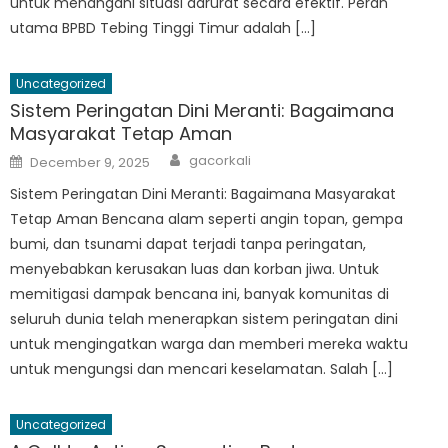
untuk menangani situasi darurat secara efektif. Peran
utama BPBD Tebing Tinggi Timur adalah […]
Uncategorized
Sistem Peringatan Dini Meranti: Bagaimana
Masyarakat Tetap Aman
Author
Posted
gacorkali
December 9, 2025
on
Sistem Peringatan Dini Meranti: Bagaimana Masyarakat
Tetap Aman Bencana alam seperti angin topan, gempa
bumi, dan tsunami dapat terjadi tanpa peringatan,
menyebabkan kerusakan luas dan korban jiwa. Untuk
memitigasi dampak bencana ini, banyak komunitas di
seluruh dunia telah menerapkan sistem peringatan dini
untuk mengingatkan warga dan memberi mereka waktu
untuk mengungsi dan mencari keselamatan. Salah […]
Uncategorized