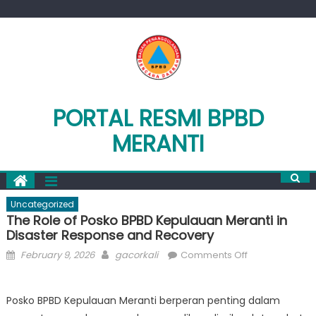
Skip
to
content
PORTAL RESMI BPBD
MERANTI
Uncategorized
The Role of Posko BPBD Kepulauan Meranti in
Disaster Response and Recovery
Posted
Author
on
February 9, 2026
gacorkali
Comments Off
on
The
Role
Posko BPBD Kepulauan Meranti berperan penting dalam
of