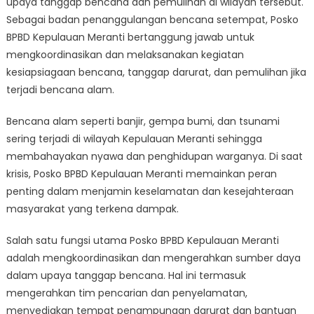
upaya tanggap bencana dan pemulihan di wilayah tersebut.
Posko
BPBD
Sebagai badan penanggulangan bencana setempat, Posko
Kepulauan
BPBD Kepulauan Meranti bertanggung jawab untuk
Meranti
mengkoordinasikan dan melaksanakan kegiatan
in
kesiapsiagaan bencana, tanggap darurat, dan pemulihan jika
Disaster
terjadi bencana alam.
Response
and
Bencana alam seperti banjir, gempa bumi, dan tsunami
Recovery
sering terjadi di wilayah Kepulauan Meranti sehingga
membahayakan nyawa dan penghidupan warganya. Di saat
krisis, Posko BPBD Kepulauan Meranti memainkan peran
penting dalam menjamin keselamatan dan kesejahteraan
masyarakat yang terkena dampak.
Salah satu fungsi utama Posko BPBD Kepulauan Meranti
adalah mengkoordinasikan dan mengerahkan sumber daya
dalam upaya tanggap bencana. Hal ini termasuk
mengerahkan tim pencarian dan penyelamatan,
menyediakan tempat penampungan darurat dan bantuan