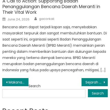
A Call to Action: Supporting Badan
Penanggulangan Bencana Daerah Meranti in
Their Vital Work
Author
Posted
gacorkali
June 24, 2026
on
Bencana alam dapat terjadi kapan saja, menyebabkan
masyarakat terpuruk dan sangat membutuhkan bantuan. Di
saat seperti ini, organisasi seperti Badan Penanggulangan
Bencana Daerah Meranti (BPBD Meranti) memainkan peran
penting dalam memberikan bantuan dan dukungan kepada
mereka yang terkena dampak bencana. BPBD Meranti
merupakan badan penanggulangan bencana daerah di
Indonesia yang fokus pada upaya pencegahan, mitigasi, […]
Post
Makanan dan Olahraga: Rahasia Kesehatan Masyarakat dalam Sebuah Kampung
Sejarah Makanan Indonesia dalam Konteks Sepak Bola dan Kesehatan
Search
navigation
Search